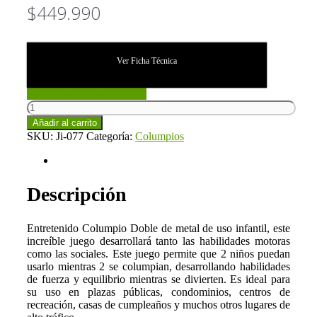
$
449.990
Ver Ficha Técnica
CONSULTAR STOCK
Columpio
Doble
Añadir al carrito
Pro
SKU:
Ji-077
Categoría:
Columpios
(Ji-
077)
Descripción
cantidad
Descripción
Entretenido Columpio Doble de metal de uso infantil, este
increíble juego desarrollará tanto las habilidades motoras
como las sociales. Este juego permite que 2 niños puedan
usarlo mientras 2 se columpian, desarrollando habilidades
de fuerza y equilibrio mientras se divierten. Es ideal para
su uso en plazas públicas, condominios, centros de
recreación, casas de cumpleaños y muchos otros lugares de