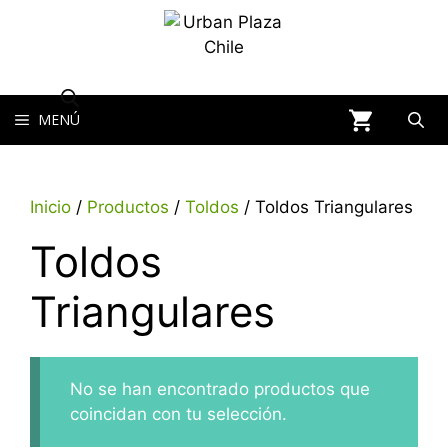
MENÚ
Inicio
/
Productos
/
Toldos
/ Toldos Triangulares
Toldos
Triangulares
No se han encontrado productos que
coincidan con tu selección.