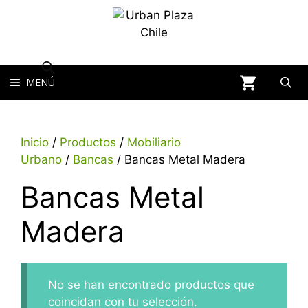
MENÚ
Inicio
/
Productos
/
Mobiliario
Urbano
/
Bancas
/ Bancas Metal Madera
Bancas Metal
Madera
No se han encontrado productos que
coincidan con tu selección.