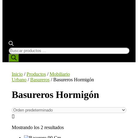
BÚSQUEDA
DE
PRODUCTOS
Inicio
/
Productos
/
Mobiliario
Urbano
/
Basureros
/ Basureros Hormigón
Basureros Hormigón
Mostrando los 2 resultados