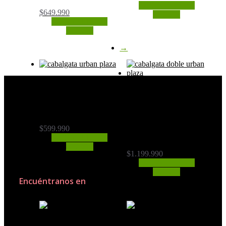
CONSULTAR
$
649.990
STOCK
CONSULTAR
STOCK
→
Cabalgata
Cabalgata
(Mdj-720)
doble (Mdj-
735)
$
599.990
CONSULTAR
STOCK
$
1.199.990
CONSULTAR
STOCK
Encuéntranos en