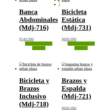
3
Banca
Bicicleta
Abdominales
Estática
(Mdj-716)
(Mdj-731)
$
549.990
$
699.990
CONSULTAR
CONSULTAR
STOCK
STOCK
Bicicleta y
Brazos y
Brazos
Espalda
Inclusivo
(Mdj-721)
(Mdj-718)
$
699.990