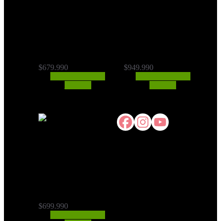
Caminadora
Caminadora
Aérea (Mdj-
Aérea Doble
730)
(Mdj-734)
$
679.990
$
949.990
CONSULTAR
CONSULTAR
STOCK
STOCK
Caminadora
Simple (Mdj-
719)
$
699.990
CONSULTAR