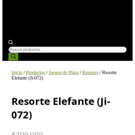
BÚSQUEDA
DE
PRODUCTOS
Inicio
/
Productos
/
Juegos de Plaza
/
Resortes
/ Resorte
Elefante (Ji-072)
Resorte Elefante (Ji-
072)
$
299.990