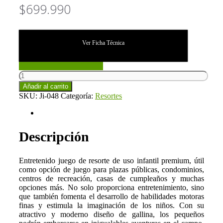
$
699.990
Ver Ficha Técnica
CONSULTAR STOCK
Resorte
Ave
Añadir al carrito
Premium
SKU:
Ji-048
Categoría:
Resortes
(Ji-
048)
Descripción
cantidad
Descripción
Entretenido juego de resorte de uso infantil premium, útil
como opción de juego para plazas públicas, condominios,
centros de recreación, casas de cumpleaños y muchas
opciones más. No solo proporciona entretenimiento, sino
que también fomenta el desarrollo de habilidades motoras
finas y estimula la imaginación de los niños. Con su
atractivo y moderno diseño de gallina, los pequeños