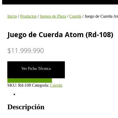
Inicio
/
Productos
/
Juegos de Plaza
/
Cuerda
/ Juego de Cuerda A
Juego de Cuerda Atom (Rd-108)
$
11.999.990
Ver Ficha Técnica
CONSULTAR STOCK
Juego
SKU:
Rd-108
Categoría:
Cuerda
de
Descripción
Cuerda
Atom
(Rd-
Descripción
108)
cantidad