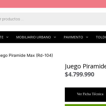
TE
MOBILIARIO URBANO
PAVIMENTO
TOLD
uego Piramide Max (Rd-104)
Juego Piramid
$
4.799.990
Ver Ficha Técnica