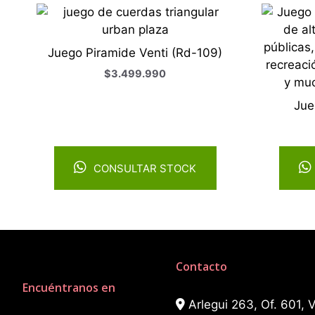
Juego Piramide Venti (Rd-109)
$
3.499.990
Jue
CONSULTAR STOCK
Contacto
Encuéntranos en
Arlegui 263, Of. 601, V