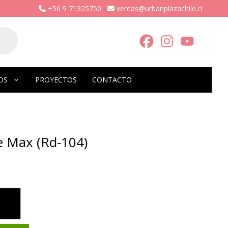
+56 9 71325750
ventas@urbanplazachile.cl
OS
PROYECTOS
CONTACTO
e Max (Rd-104)