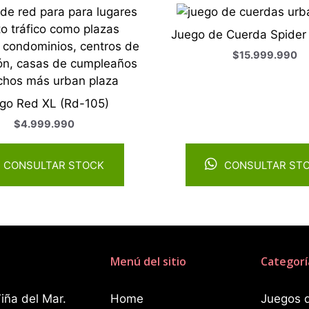
Juego de Cuerda Spider
$
15.999.990
go Red XL (Rd-105)
$
4.999.990
CONSULTAR STOCK
CONSULTAR ST
Menú del sitio
Categorí
iña del Mar.
Home
Juegos 