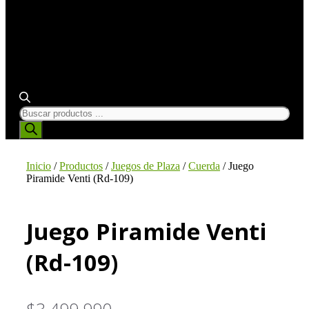
BÚSQUEDA
DE
PRODUCTOS
Inicio
/
Productos
/
Juegos de Plaza
/
Cuerda
/ Juego
Piramide Venti (Rd-109)
Juego Piramide Venti
(Rd-109)
$
3.499.990