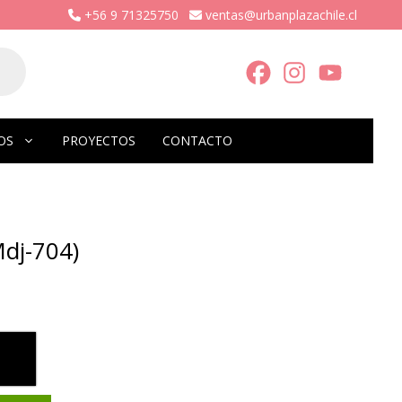
+56 9 71325750
ventas@urbanplazachile.cl
OS
PROYECTOS
CONTACTO
Mdj-704)