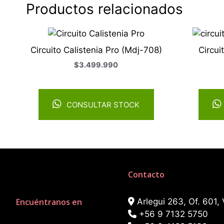
Productos relacionados
Circuito Calistenia Pro (Mdj-708)
Circui
$
3.499.990
CONSULTAR STOCK
Contacto
Encuéntranos en
Arlegui 263, Of. 601, 
+56 9 7132 5750