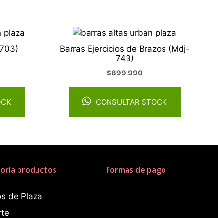
-703)
Barras Ejercicios de Brazos (Mdj-
743)
$
899.990
OCK
CONSULTAR STOCK
oría productos
Formas de pago
s de Plaza
rte