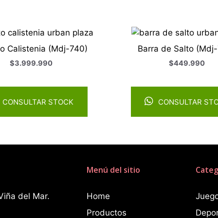
to Calistenia (Mdj-740)
Barra de Salto (Mdj
$
3.999.990
$
449.990
CONSULTAR STOCK
CONSULTAR ST
Menú del sitio
Categ
Viña del Mar.
Home
Juego
Productos
Depo