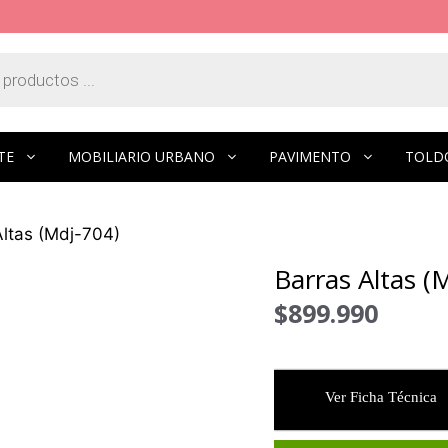
TE
MOBILIARIO URBANO
PAVIMENTO
TOLD
Altas (Mdj-704)
Barras Altas (
$
899.990
Ver Ficha Técnica