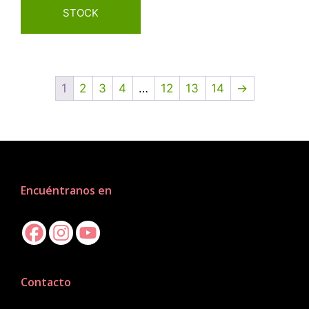
STOCK
1
2
3
4
…
12
13
14
→
Encuéntranos en
Contacto