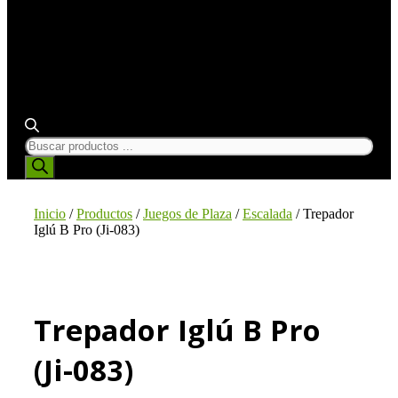
BÚSQUEDA
DE
PRODUCTOS
Inicio
/
Productos
/
Juegos de Plaza
/
Escalada
/ Trepador
Iglú B Pro (Ji-083)
Trepador Iglú B Pro
(Ji-083)