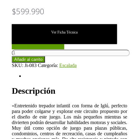
$
599.990
Ver Ficha Técnica
CONSULTAR STOCK
Trepador
Iglú
Añadir al carrito
B
SKU:
Ji-083
Categoría:
Escalada
Pro
(Ji-
Descripción
083)
cantidad
Descripción
«Entretenido trepador infantil con forma de Iglú, perfecto
para poder colgarse y explorar este circuito propuesto por
el diseño de este juego. Los más pequeños mientras se
divierten podrán desarrollar habilidades motoras y sociales.
Muy útil como opción de juego para plazas públicas,
condominios, centros de recreación, casas de cumpleaños