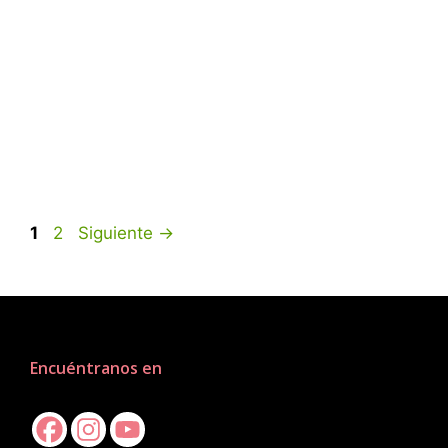
1
2
Siguiente
→
Encuéntranos en