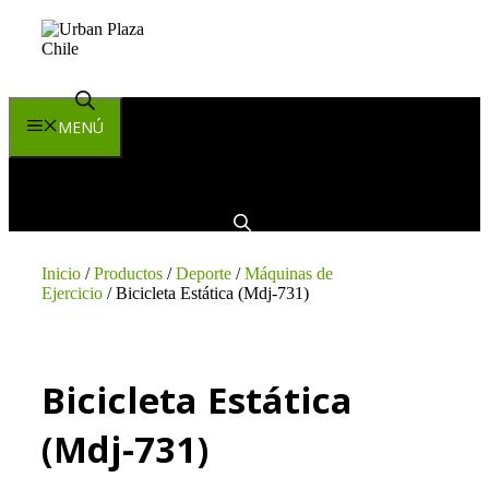
MENÚ
Inicio
/
Productos
/
Deporte
/
Máquinas de
Ejercicio
/ Bicicleta Estática (Mdj-731)
Bicicleta Estática
(Mdj-731)