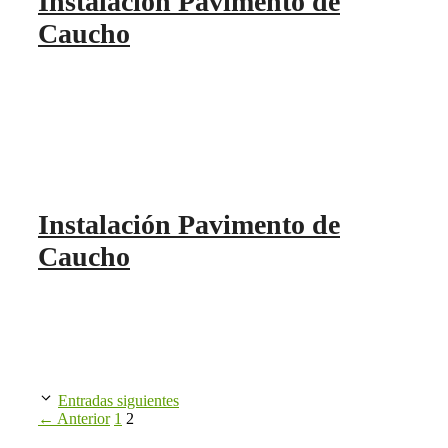
Instalación Pavimento de
Caucho
Instalación Pavimento de
Caucho
Entradas siguientes
Página
Página
←
Anterior
1
2