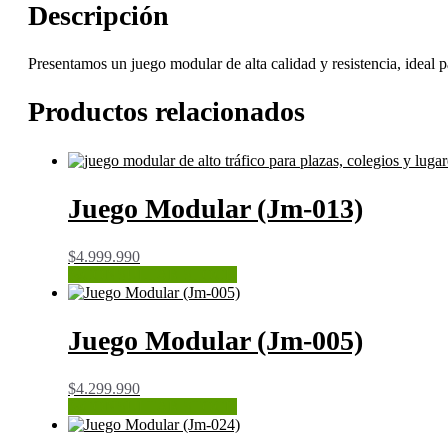
cantidad
Descripción
Presentamos un juego modular de alta calidad y resistencia, ideal 
Productos relacionados
Juego Modular (Jm-013)
$
4.999.990
CONSULTAR STOCK
Juego Modular (Jm-005)
$
4.299.990
CONSULTAR STOCK