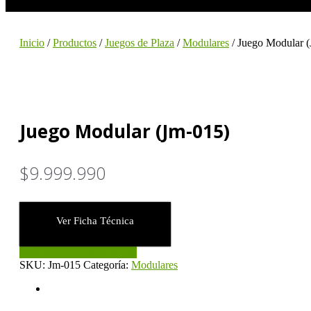
Inicio
/
Productos
/
Juegos de Plaza
/
Modulares
/ Juego Modular 
Juego Modular (Jm-015)
$
9.999.990
Ver Ficha Técnica
CONSULTAR STOCK
Juego
SKU:
Jm-015
Categoría:
Modulares
Modular
Descripción
(Jm-
015)