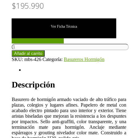
$
195.990
Ver Ficha Técnica
CONSULTAR STOCK
Basurero
Hormigón
Añadir al carrito
90
SKU:
mbs-426
Categoría:
Basureros Hormigón
Cm
(mbs-
Descripción
426)
cantidad
Descripción
Basurero de hormigón armado vaciado de alto tráfico para
plazas, colegios y lugares afines. Papelero de metal con
acabado electro pintado para uso interior y exterior. Tiene
aristas biseladas que mejoran la resistencia a los despuntes
por impactos. Sello anti-graffiti, color transparente, y una
terminación mate para hormigón. Anclaje mediante
espárragos y grouting nivelador color mate. Construido a