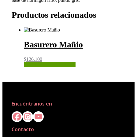
base de hormigón H30, pulido gris.
Productos relacionados
Basurero Mañio
$
126.100
CONSULTAR STOCK
Encuéntranos en
Contacto