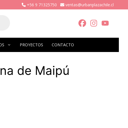
+56 9 71325750
ventas@urbanplazachile.cl
OS
PROYECTOS
CONTACTO
una de Maipú