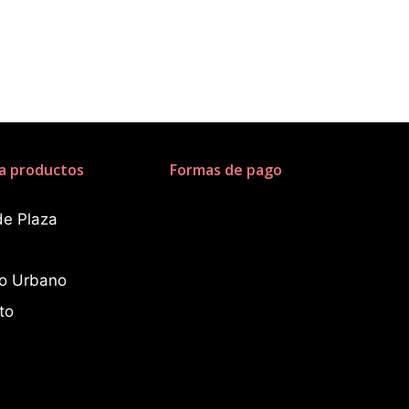
a productos
Formas de pago
de Plaza
io Urbano
to