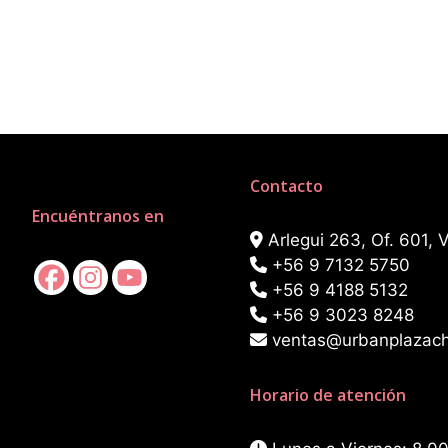
Contacto
Encuéntranos en
Arlegui 263, Of. 601, V
+56 9 7132 5750
+56 9 4188 5132
+56 9 3023 8248
ventas@urbanplazachi
Horario de atención