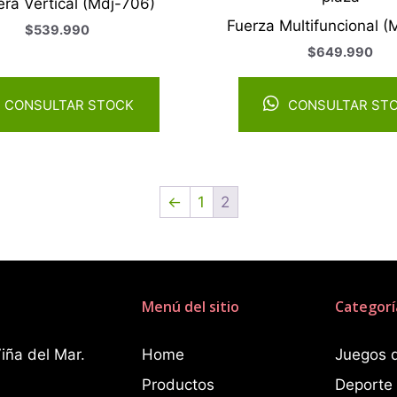
era Vertical (Mdj-706)
Fuerza Multifuncional (
$
539.990
$
649.990
CONSULTAR STOCK
CONSULTAR ST
←
1
2
Menú del sitio
Categorí
iña del Mar.
Home
Juegos 
Productos
Deporte