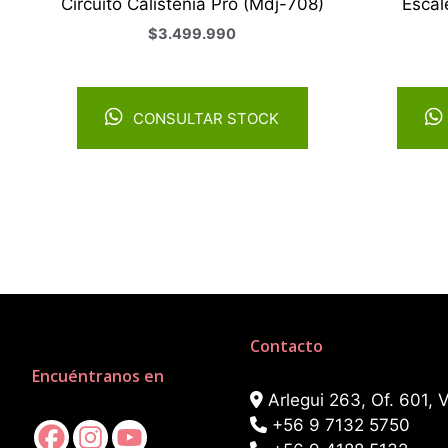
Circuito Calistenia Pro (Mdj-708)
Escal
$
3.499.990
CONSULTAR STOCK
Contacto
Encuéntranos en
Arlegui 263, Of. 601, V
+56 9 7132 5750