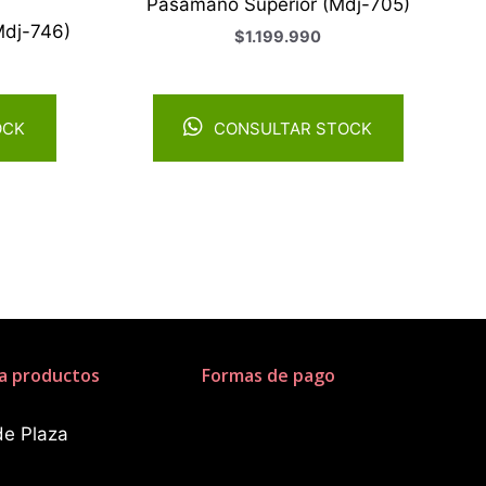
Pasamano Superior (Mdj-705)
Mdj-746)
$
1.199.990
OCK
CONSULTAR STOCK
a productos
Formas de pago
de Plaza