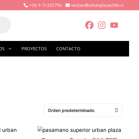
+56 9 71325750
ventas@urbanplazachile.cl
OS
PROYECTOS
CONTACTO